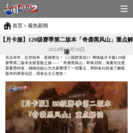
首页
>
最热新闻
【月卡服】120级赛季第二版本「奇袭黑风山」重点解
2024年10月18日
读
东汉末年，乱世纷争，英雄辈出！《三国群英传2》网络版月卡服120级
赛季第二版本全新冒险之旅——「奇袭黑风山」即将启程，海量玩法更
新蓄势待发，桃桃也贴心为大家整理了一些重点，帮助各位快速了解新
版本的更新动态，请各位主公查收！