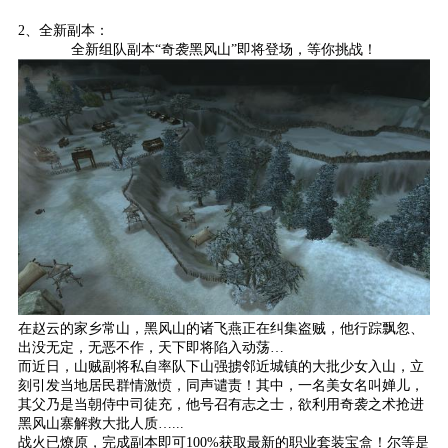
2、全新副本：
全新组队副本“奇袭黑风山”即将登场，等你挑战！
在赵云的家乡常山，黑风山的诸飞燕正在纠集盗贼，他行踪飘忽、
出没无定，无恶不作，天下即将陷入动荡…
而近日，山贼副将私自率队下山强掳邻近城镇的大批少女入山，立
刻引发当地居民群情激愤，同声谴责！其中，一名美女名叫婵儿，
其父乃是当朝侍中司徒充，他号召有志之士，欲利用奇袭之术抢进
黑风山寨解救大批人质…...
战火已燎原，完成副本即可100%获取最新的职业套装宝盒！尔等是