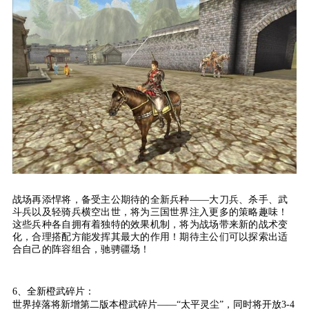
战场再添悍将，
备受主公期待的全新兵种
——大刀兵、杀手、武
斗兵以及轻骑兵横空出世，将为三国世界注入更多的策略趣味！
这些兵种各自拥有着独特的效果机制，将为战场带来新的战术变
化，合理搭配方能发挥其最大的作用！期待主公们可以探索出适
合自己的阵容组合，驰骋疆场！
6、全新橙武碎片：
世界掉落将新增第二版本橙武碎片——“太平灵尘”，同时将开放3-4