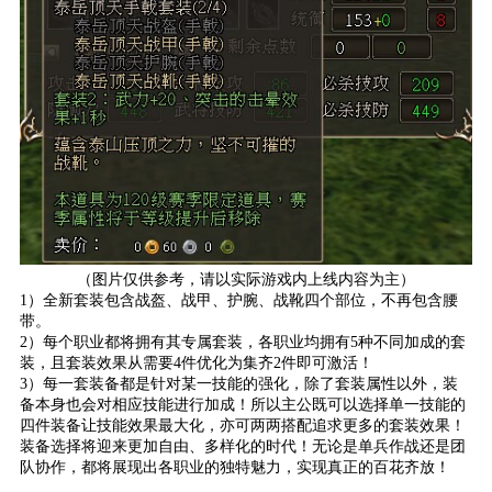
（图片仅供参考，请以实际游戏内上线内容为主）
1）全新套装包含战盔、战甲、护腕、战靴四个部位，不再包含腰
带。
2）每个职业都将拥有其专属套装，各职业均拥有5种不同加成的套
装，且套装效果从需要4件优化为集齐2件即可激活！
3）每一套装备都是针对某一技能的强化，除了套装属性以外，装
备本身也会对相应技能进行加成！所以主公既可以选择单一技能的
四件装备让技能效果最大化，亦可两两搭配追求更多的套装效果！
装备选择将迎来更加自由、多样化的时代！无论是单兵作战还是团
队协作，都将展现出各职业的独特魅力，实现真正的百花齐放！